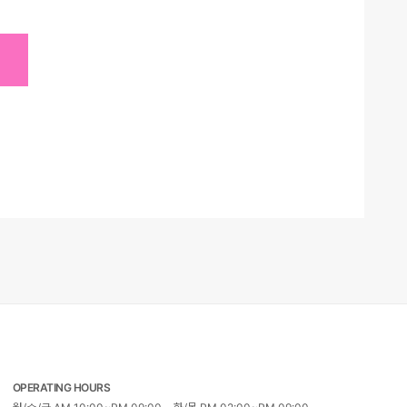
니다.
 요청
 이
, 가
일을
 쿠
량의
 처리
쿠키
없
별하지
모든
수
해지
에서
 보
 수
OPERATING HOURS