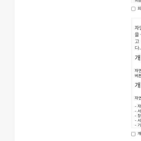
회원
비스
회
제
(1
한 
자
(2
을
정보
(3
고
연
다.
(4
(5
개
가.
나.
다.
자연
라.
버튼
제
개
(1
으로
자연
(2
통지
- 
(3
- 
가능
- 
제
- 
- 
(1
(2
단,
개
전에
의원