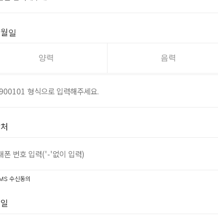
년월일
양력
음력
락처
MS 수신동의
메일