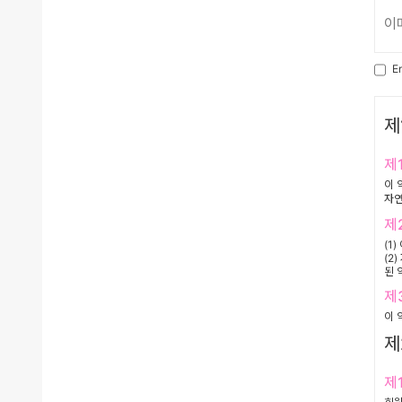
E
제
제
이 
자연
제
(1
(2
된 
제
이 
제
제