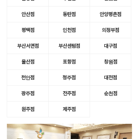
안산점
동탄점
안양평촌점
평택점
인천점
의정부점
부산서면점
부산센텀점
대구점
울산점
포항점
창원점
천안점
청주점
대전점
광주점
전주점
순천점
원주점
제주점