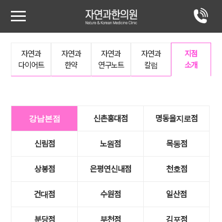
자연과
자연과
자연과
자연과
지점
다이어트
한약
연구노트
칼럼
소개
신촌홍대점
명동을지로점
강남본점
신림점
노원점
목동점
상봉점
은평연신내점
천호점
건대점
수원점
일산점
분당점
부천점
김포점